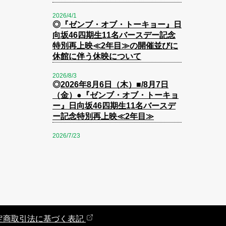
2026/4/1
◎
『ゼンブ・オブ・トーキョー』日
向坂46四期生11名バースデー記念
特別再上映≪2年目≫の開催並びに
休館に伴う休映について
2026/8/3
◎
2026年8月6日（木）■/8月7日
（金）●『ゼンブ・オブ・トーキョ
ー』日向坂46四期生11名バースデ
ー記念特別再上映≪2年目≫
2026/7/23
◎
2026年7月24日（金）公開『映画
ちいかわ 人魚の島のひみつ』グッ
ズ購入制限のお知らせ
2026/5/1
◎
2026年5月1日（金）からポイン
トカードへのポイント付与条件一部
変更のお知らせ
定商取引法に基づく表記