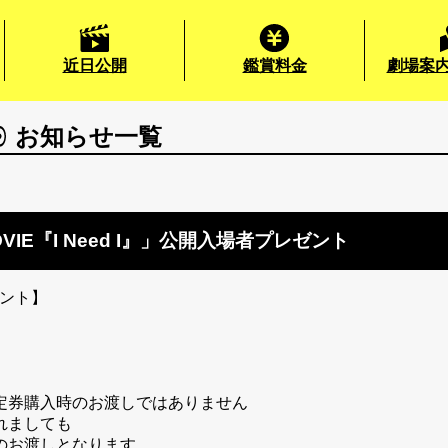
近日公開
鑑賞料金
劇場案内
お知らせ一覧
MOVIE『I Need I』」公開入場者プレゼント
レゼント】
定券購入時のお渡しではありません
れましても
のお渡しとなります