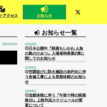
お知らせ
･アクセス
お知らせ一覧
2025/10/23
2026/8/3
◎
只今公開中『映画ちいかわ 人魚
の島のひみつ』入場者特典第2弾に
関してのお知らせ
2026/6/1
◎
空調並びに防火施設の老朽化に伴
う改修工事による長期休館のお知ら
せ
2026/6/1
◎
当館休映に伴う『午前十時の映画
祭16』上映作品スケジュールの変
更について