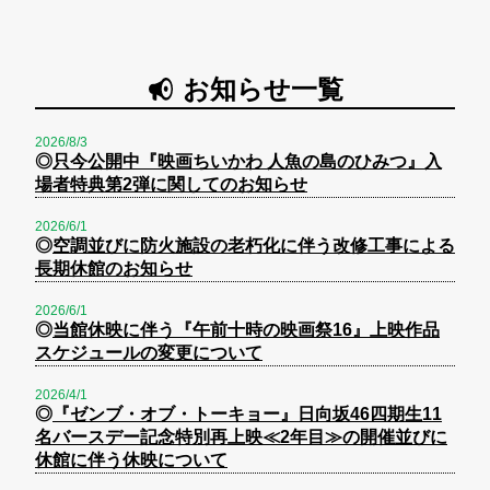
お知らせ一覧
2026/8/3
◎
只今公開中『映画ちいかわ 人魚の島のひみつ』入
場者特典第2弾に関してのお知らせ
2026/6/1
◎
空調並びに防火施設の老朽化に伴う改修工事による
長期休館のお知らせ
2026/6/1
◎
当館休映に伴う『午前十時の映画祭16』上映作品
スケジュールの変更について
2026/4/1
◎
『ゼンブ・オブ・トーキョー』日向坂46四期生11
名バースデー記念特別再上映≪2年目≫の開催並びに
休館に伴う休映について