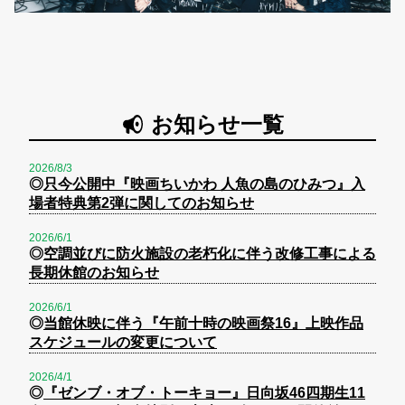
お知らせ一覧
2026/8/3
◎
只今公開中『映画ちいかわ 人魚の島のひみつ』入
場者特典第2弾に関してのお知らせ
2026/6/1
◎
空調並びに防火施設の老朽化に伴う改修工事による
長期休館のお知らせ
2026/6/1
◎
当館休映に伴う『午前十時の映画祭16』上映作品
スケジュールの変更について
2026/4/1
◎
『ゼンブ・オブ・トーキョー』日向坂46四期生11