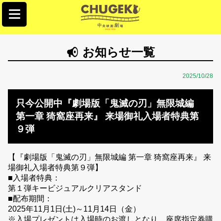
お知らせ一覧
2025/10/28
只今公開中『劇場版「鬼滅の刃」無限城編
第一章 猗窩座再来』 来場御礼入場者特典第
９弾
【『劇場版「鬼滅の刃」無限城編 第一章 猗窩座再来』 来
場御礼入場者特典第９弾】
■入場者特典：
第１弾キービジュアルクリアスタンド
■配布期間：
2025年11月1日(土)～11月14日（金）
※入場プレゼントは入場時のお渡しとなり、座席指定券購