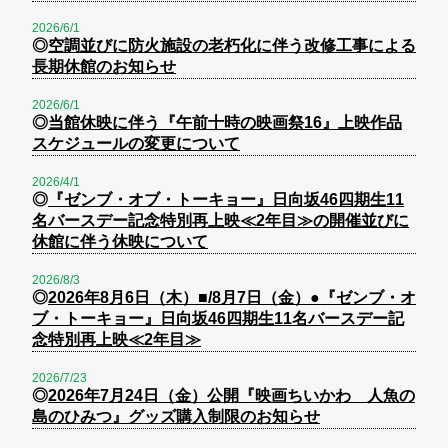
2026/6/1
◎
空調並びに防火施設の老朽化に伴う改修工事による
長期休館のお知らせ
2026/6/1
◎
当館休映に伴う『午前十時の映画祭16』上映作品
スケジュールの変更について
2026/4/1
◎
『ゼンブ・オブ・トーキョー』日向坂46四期生11
名バースデー記念特別再上映≪2年目≫の開催並びに
休館に伴う休映について
2026/8/3
◎
2026年8月6日（木）■/8月7日（金）●『ゼンブ・オ
ブ・トーキョー』日向坂46四期生11名バースデー記
念特別再上映≪2年目≫
2026/7/23
◎
2026年7月24日（金）公開『映画ちいかわ 人魚の
島のひみつ』グッズ購入制限のお知らせ