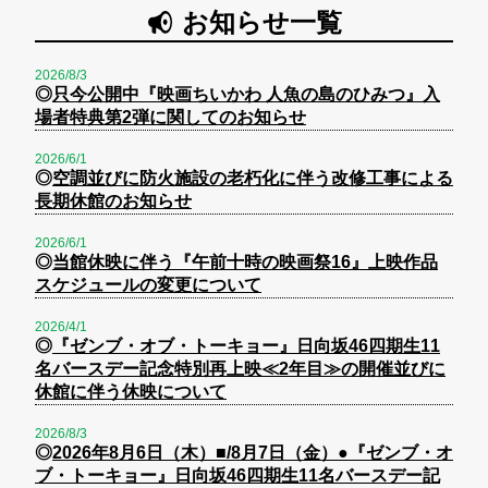
お知らせ一覧
2026/8/3
◎
只今公開中『映画ちいかわ 人魚の島のひみつ』入
場者特典第2弾に関してのお知らせ
2026/6/1
◎
空調並びに防火施設の老朽化に伴う改修工事による
長期休館のお知らせ
2026/6/1
◎
当館休映に伴う『午前十時の映画祭16』上映作品
スケジュールの変更について
2026/4/1
◎
『ゼンブ・オブ・トーキョー』日向坂46四期生11
名バースデー記念特別再上映≪2年目≫の開催並びに
休館に伴う休映について
2026/8/3
◎
2026年8月6日（木）■/8月7日（金）●『ゼンブ・オ
ブ・トーキョー』日向坂46四期生11名バースデー記