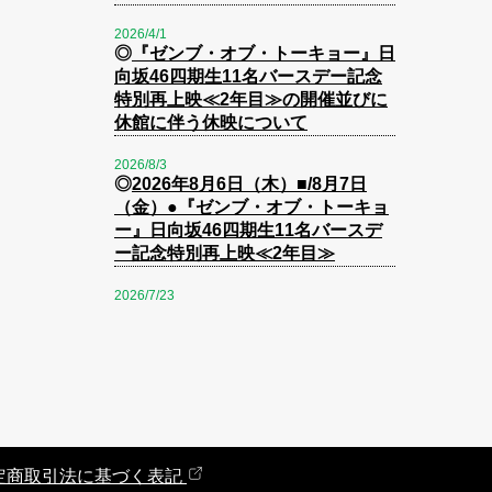
2026/4/1
◎
『ゼンブ・オブ・トーキョー』日
向坂46四期生11名バースデー記念
特別再上映≪2年目≫の開催並びに
休館に伴う休映について
2026/8/3
◎
2026年8月6日（木）■/8月7日
（金）●『ゼンブ・オブ・トーキョ
ー』日向坂46四期生11名バースデ
ー記念特別再上映≪2年目≫
2026/7/23
◎
2026年7月24日（金）公開『映画
ちいかわ 人魚の島のひみつ』グッ
ズ購入制限のお知らせ
2026/5/1
◎
2026年5月1日（金）からポイン
トカードへのポイント付与条件一部
変更のお知らせ
定商取引法に基づく表記