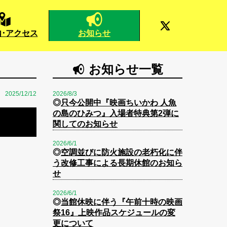
お知らせ
･アクセス
お知らせ一覧
2025/12/12
2026/8/3
◎
只今公開中『映画ちいかわ 人魚
の島のひみつ』入場者特典第2弾に
関してのお知らせ
2026/6/1
◎
空調並びに防火施設の老朽化に伴
う改修工事による長期休館のお知ら
せ
2026/6/1
◎
当館休映に伴う『午前十時の映画
祭16』上映作品スケジュールの変
更について